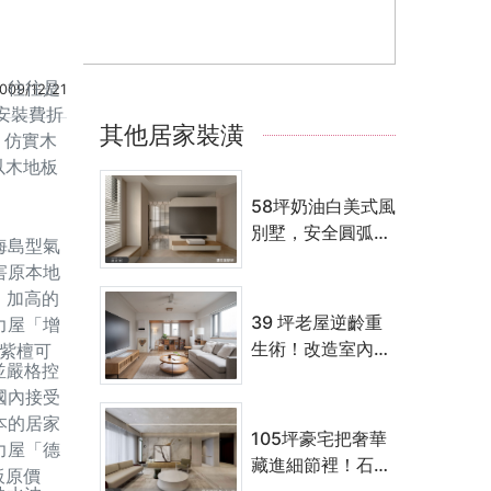
，往往是
009/12/21
安裝費折
其他居家裝潢
；仿實木
以木地板
58坪奶油白美式風
別墅，安全圓弧設
海島型氣
計與機能收納一次
害原本地
到位
，加高的
39 坪老屋逆齡重
力屋「增
生術！改造室內陽
尼紫檀可
並嚴格控
台延攬三面採光，
國內接受
中島吧台＋獨立家
本的居家
事間解鎖完美家務
105坪豪宅把奢華
力屋「德
路徑
藏進細節裡！石
板原價
材、鍍鈦與彎曲玻