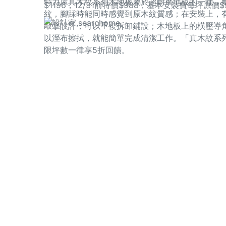
特力屋真木紋系列木地板屬於超耐磨地板的一種，耐
$1196，12/31前特價$988，基本安裝費每坪原
紋，腳踩時能同時感覺到原木紋質感；在安裝上，
敲擊設計，可以重複拆卸鋪設；木地板上的橫壓導
以溼布擦拭，就能簡單完成清潔工作。「真木紋系列-0.
限坪數一律享5折回饋。