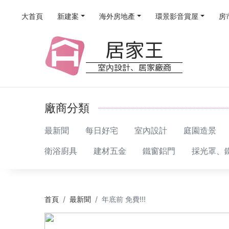
大首頁
新建案
海外房地產
環景影音賞屋
房
居家王
室內設計、居家廠商
廠商分類
最新聞
每日好宅
室內設計
庭園造景
衛浴廚具
建材五金
鐵窗鋁門
採光罩、
首頁
最新聞
年底前 免費!!!