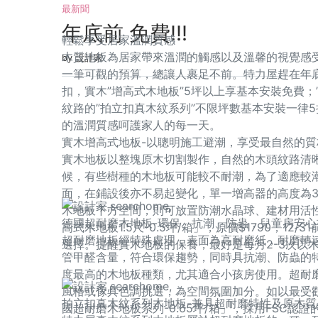
最新聞
年底前 免費!!!
輕鬆享受居家溫潤質感
木質地板為居家帶來溫潤的觸感以及溫馨的視覺感
by 設計家
一筆可觀的預算，總讓人裹足不前。特力屋趕在年底
扣，實木”增高式木地板”5坪以上享基本安裝免費；
紋路的”拍立扣真木紋系列”不限坪數基本安裝一律
的溫潤質感呵護家人的每一天。
實木增高式地板-以聰明施工避潮，享受最自然的質
實木地板以整塊原木切割製作，自然的木頭紋路清
候，有些樹種的木地板可能較不耐潮，為了適應較
面，在鋪設後亦不易起變化，單一增高器的高度為3
木地板下方空間，則可放置防潮水晶球、建材用活
德國超耐磨木地板-環保、抗潮、防蟲，兒童房安心
高式木地板1.5尺-0.5坪/箱」，原價$1790，1
超耐磨地板經特殊處理，表面為高耐磨紙，耐磨轉速
選擇。提醒實木地板的保養，最好是每月2-3次以
管甲醛含量，符合環保趨勢，同時具抗潮、防蟲的
度最高的木地板種類，尤其適合小孩房使用。超耐
風格或傢具色調挑選，為空間氛圍加分。如以最受
拍立扣真木紋系列木地板-兼具超耐磨特性及原木質
國超耐磨木地板系列-0.65坪/箱」，採用FSC