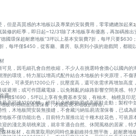
受，但是高質感的木地板以及專業的安裝費用，零零總總加起來
2
裝修的旺季，即日起~12/31除了木地板享有優惠，再加碼推出
”德國環保超耐磨地板”3坪以上基本安裝費7折，每坪只要$630
5折，每坪僅$450，從客廳、書房、臥房到小孩的遊戲間，都能
材
晰可見，因毛細孔會自然收縮，不少人在挑選時會擔心以國內的
潮溼的環境，特力屋以增高式配件結合木地板的卡夾原理，不傷
公分，可承受約1200公斤，抗壓度高，還可依需求再增加高度
性碳避潮；或可作隱藏電線，以免雜亂的線路影響空間美感。特
首選
2/31前特價$1690，5坪以上享有免費基本安裝，有柚木、柚檀及印
最高可達12000轉，經得起桌椅腳拖滑或高跟鞋走動；製程中
木地板專用精油清潔保養，才能延長木地板的壽命。
特性，木地板間安裝無接縫，不會藏污納垢易清潔保養，已成為
磨地板不僅功能出色，目前特力屋推出近十種木紋花色，可依原
歡迎的淺北美胡桃來說，就非常適合自然、休閒風格的居家，特
感
認證的森林板材，在商業取用的同時也兼顧維持生態平衡，超耐磨地