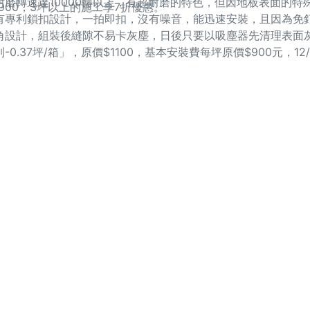
磨轉速達10000轉以上，有超耐磨的特色，但因地板表面的特
價$900，3坪以上的施工享7折優惠。
有專利鎖扣設計，一拍即扣，沒有噪音，能迅速安裝，且因為免
角設計，組裝後縫隙不易卡灰塵，日後只要以吸塵器先清理表面
37坪/箱」，原價$1100，基本安裝費每坪原價$900元，12/