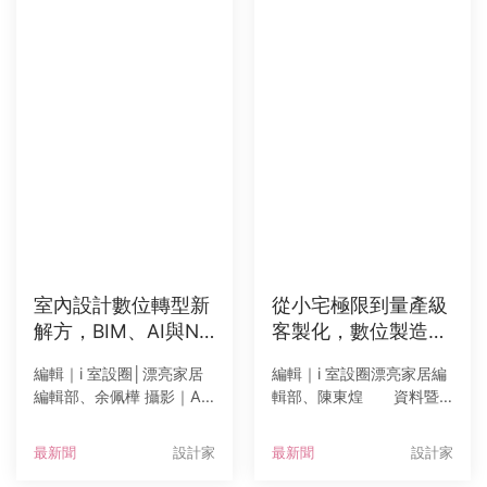
室內設計數位轉型新
從小宅極限到量產級
解方，BIM、AI與No
客製化，數位製造重
tion打造降本增效流
塑室內設計產業未來
編輯｜i 室設圈│漂亮家居
編輯｜i 室設圈漂亮家居編
程
編輯部、余佩樺 攝影｜Am
輯部、陳東煌 資料暨
ily 面對設計產業逐漸增加
圖片提供｜Amily2026台
的管理需求與流程挑戰，
灣國際室內設計博覽會於7
最新聞
設計家
最新聞
設計家
《i室設圈│漂亮家居》總編
月9日至12日在南港展覽館