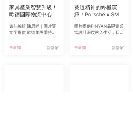
家具產業智慧升級！
賽道精神的終極演
歐德國際物流中心攜
繹！Porsche x SME
手德義技術大廠接軌
G 跨界將超跑靈魂淬
責任編輯 陳思靜｜圖片暨
圖片提供PINYAN品硯實業
國際
煉為居家藝術
文字提供 歐德集團秉持
當設計深度融入生活，日
「生活從想法開始」台灣
常物件亦能承載品牌的美
家居業領導品牌歐德集團
學語彙與極致工藝。以 50
最新聞
設計家
最新聞
設計家
為邁向企業永續經營與智
年代復古設計輪廓與卓越
慧化製程，斥資逾33億元
工藝聞名的義大利家電品
於桃園沙崙產業園區打造
牌 SMEG，持續透過跨界
萬坪「台灣歐德國際物流
合作，與不同領域中同樣
中心」，並於（16）
重視設計