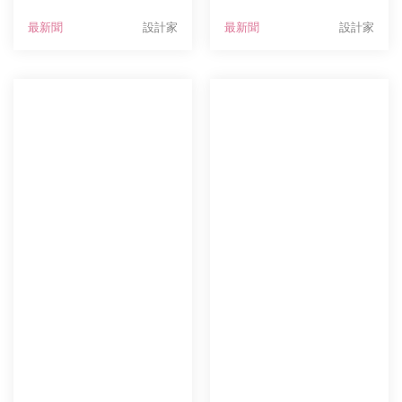
踴躍參與，活動於2026/0
品牌、行銷」為主題，目
最新聞
設計家
最新聞
設計家
7/26已結束，得獎名單如
的在於強調：好的創意不
下，同時小編已將得獎通
應只止步於視覺吸引力，
知信寄至各位得獎者信
更應成為能與社會對話、
箱，再請留意並於&nbsp;
具備影響力的實踐工具。
202
設計不只是藝術創造，它