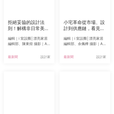
拒絕妥協的設計法
小宅革命從市場、設
則！解構非日常美學
計到供應鏈，看見住
與老屋重生的極致魔
宅未來的整合可能
編輯｜i 室設圈│漂亮家居
編輯｜i 室設圈│漂亮家居
法
編輯部、陳東煌 攝影｜Am
編輯部、余佩樺 攝影｜Am
ily 2026台灣國際室內設計
ily 2026台灣國際室內設計
博覽會來到最後一天，由
博覽會原訂於7月11日舉
最新聞
設計家
最新聞
設計家
《i室設圈│漂亮家居》總編
行，因應巴威颱風影響，
輯張麗寶與「小宅元年」
展期順延至7月12日舉行，
主題區策展人
由《i室設圈│漂亮家居》總
編輯張麗寶與「