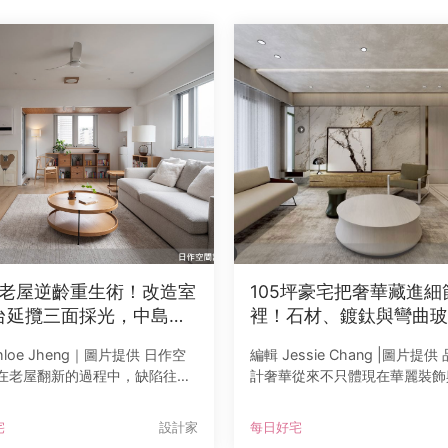
 坪老屋逆齡重生術！改造室
105坪豪宅把奢華藏進細
台延攬三面採光，中島吧
裡！石材、鍍鈦與彎曲玻
獨立家事間解鎖完美家務
打造沉穩歷久的質感居所
hloe Jheng｜圖片提供 日作空
編輯 Jessie Chang |圖片提供
在老屋翻新的過程中，缺陷往往
計奢華從來不只體現在華麗裝飾
驚喜的契機。本案 39 坪空間面
材質，更藏於比例、工藝與每一
築常見的窄陽台困擾，四處寬度
的精準拿捏。由品禾設計操刀的
宅
設計家
每日好宅
0 公分的戶外空間，難以發揮實質
5坪新成屋豪宅，正是低調奢華