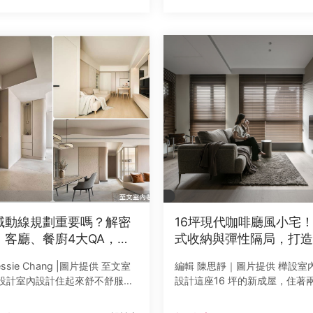
婦、孫子齊聚，總有12至15位家
晴翌珅空間設計、成境設計、澄
天倫，因此，這座住
設計炎炎夏日想
域動線規劃重要嗎？解密
16坪現代咖啡廳風小宅
、客廳、餐廚4大QA，讓
式收納與彈性隔局，打造
空間更放大
感沉穩居所
ssie Chang |圖片提供 至文室
編輯 陳思靜｜圖片提供 樺設室
設計室內設計住起來舒不舒服、
設計這座16 坪的新成屋，住著
手，動線規劃絕對是關鍵核心。
活質感有著獨到見解的屋主。比
排不當，不僅行走時容易受家具
的明亮簡約，他們更嚮往深沉、