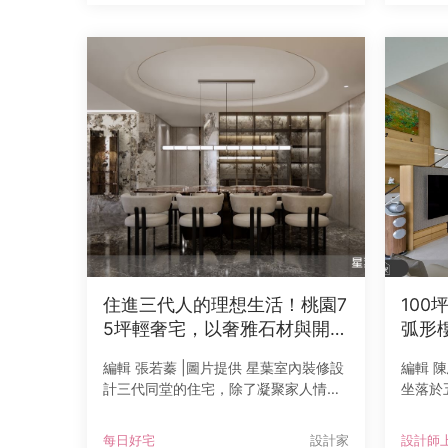
牆面線板，捨棄繁複裝飾，保留
機能。
住進三代人的理想生活！桃園7
10
5坪輕奢宅，以奢雅石材與開放
弧形
格局鋪陳精品飯店般的優雅日
園的
編輯 張若蓁 |圖片提供 星葉室內裝修設
編輯 
常
計三代同堂的住宅，除了凝聚家人情
坐落於
感，也必須回應不同世代的生活需求。
屋，是
星葉室內裝修設計以共享之中保有獨立
造的居
每日好宅
設計家
設計師