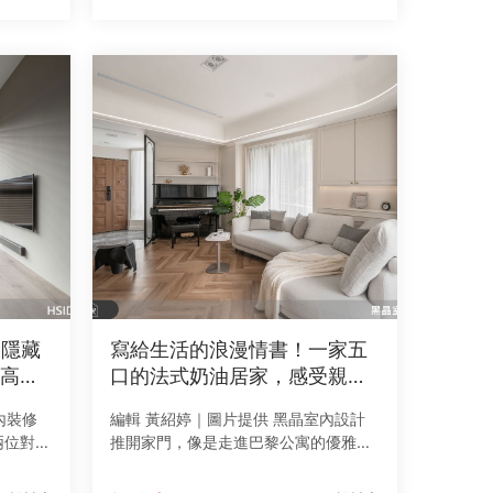
月室內
度、空間尺度與生活節奏。本集精選兩
間退休住宅，一間是17坪
！隱藏
寫給生活的浪漫情書！一家五
高質
口的法式奶油居家，感受親子
日常的優雅鬆弛感！
內裝修
編輯 黃紹婷｜圖片提供 黑晶室內設計
兩位對生
推開家門，像是走進巴黎公寓的優雅記
起常見
憶！ 32.5 坪的老屋，像是一封寫給生
成熟且
活的浪漫情書，設計師以法式奶油風為