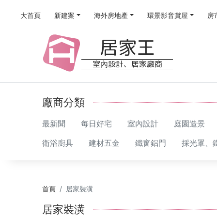
大首頁
新建案
海外房地產
環景影音賞屋
房
居家王
室內設計、居家廠商
廠商分類
最新聞
每日好宅
室內設計
庭園造景
衛浴廚具
建材五金
鐵窗鋁門
採光罩、
首頁
居家裝潢
居家裝潢