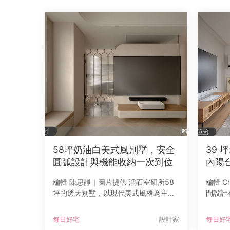
58坪奶油白美式風別墅，安全
39
圓弧設計與機能收納一次到位
內陽
台＋
編輯 陳思靜｜圖片提供 澐石室研所58
編輯 C
路徑
坪的透天別墅，以現代美式風格為主
間設計
軸，回應一家三口對於舒適生活與親子
是創造
互動的期待。設計以奶油白色調鋪陳空
臨老建
每日好宅
設計家
每日好
間基底，搭配俐落的線條與比例精準的
僅 7