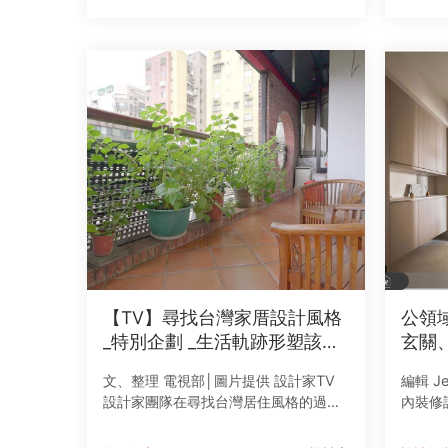
為理念規劃這個75坪的空間，從長輩房
時，媳
的安全動線、女兒房的獨立
人共享
【TV】尋找台灣家厝設計風格
公領
_特別企劃 _生活軌跡形塑該有
玄關
的居住環境 設計符合家人行為
體感
文、整理 電視部│圖片提供 設計家TV
編輯 Je
模式的住所
設計家團隊在尋找台灣居住風格的過程
內裝修
中，不斷思考一個空間的樣貌，是否其
順不順
實來自人們長久累積下來的生活習慣與
動線安