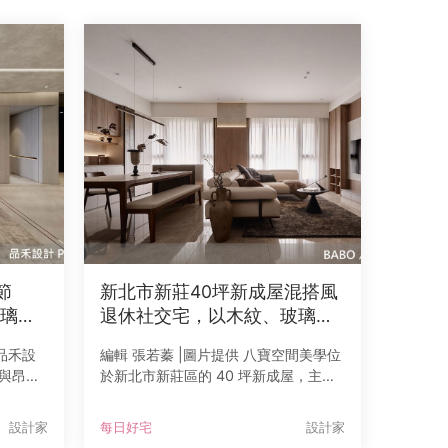
節
新北市新莊40坪新成屋混搭風
璃，
退休社交宅，以木紋、玻璃、
金屬件與石紋板打造溫馨日常
 品禾設
編輯 張若蓁 |圖片提供 八寶空間美學位
與昂貴
於新北市新莊區的 40 坪新成屋，主要
處細節
居住者為即將退休的屋主夫妻。考量女
這座10
主人熱情好客，三名女兒也常於假日返
設計家
每日好宅
設計家
的最佳
家探望，因此設計師以退休社交宅為規