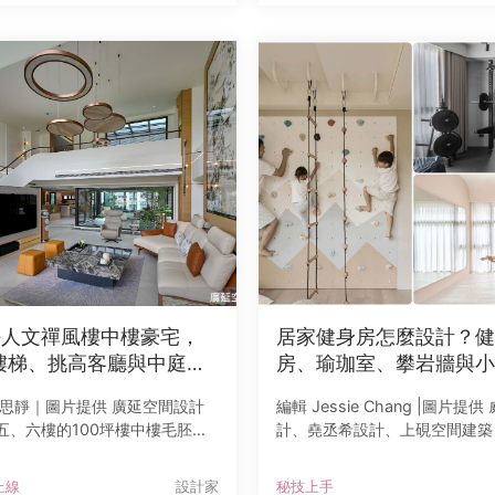
設計
詮釋。設計不
0坪人文禪風樓中樓豪宅，
居家健身房怎麼設計？健
樓梯、挑高客廳與中庭花
房、瑜珈室、攀岩牆與小
三代共享生活
動完整指南
陳思靜｜圖片提供 廣延空間設計
編輯 Jessie Chang |圖片提供
五、六樓的100坪樓中樓毛胚
計、堯丞希設計、上硯空間建築
一對企業主夫妻為人生下半場打
室內裝修設計、敘研設計、十境
所。孩子們各自成家，逢年過節
好和設計、寬象空間、八寶空間
上線
設計家
秘技上手