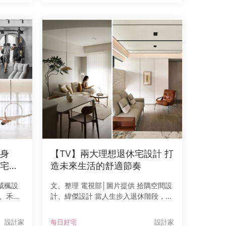
劃主軸，放大公領域尺
身
【TV】兩大理想退休宅設計 打
宅運
造未來生活的舒適節奏
 威楓設
文、整理 電視部│圖片提供 拾隅空間設
、禾光
計、緯傑設計 當人生步入退休階段，對
創物、
家的期待也悄悄改變。比起華麗鋪陳與
美學、
繁複裝飾，更多人開始重視居住的舒適
設計家
每日好宅
設計家