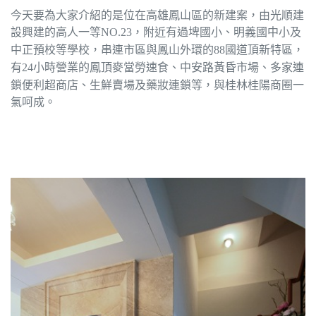
今天要為大家介紹的是位在高雄鳳山區的新建案，由光順建
設興建的高人一等
，附近有過埤國小、明義國中小及
NO.23
中正預校等學校，串連市區與鳳山外環的
國道頂新特區，
88
有
小時營業的鳳頂麥當勞速食、中安路黃昏市場、多家連
24
鎖便利超商店、生鮮賣場及藥妝連鎖等，與桂林桂陽商圈一
氣呵成。