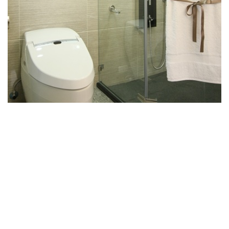
三樓臥房的衛浴室與二樓的相似，但三樓的洗臉盆櫃的歐洲
古典設計，黑色菱格紋高貴典雅，是我蠻喜歡的地方。
位在高雄鳳山區過雄街的光順建設
高人一等
，地坪
-
NO.23